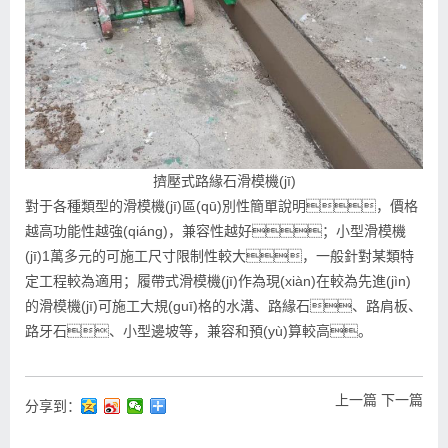
擠壓式路緣石滑模機(jī)
對于各種類型的滑模機(jī)區(qū)別性簡單說明，價格
越高功能性越強(qiáng)，兼容性越好；小型滑模機
(jī)1萬多元的可施工尺寸限制性較大，一般針對某類特
定工程較為適用；履帶式滑模機(jī)作為現(xiàn)在較為先進(jìn)
的滑模機(jī)可施工大規(guī)格的水溝、路緣石、路肩板、
路牙石、小型邊坡等，兼容和預(yù)算較高。
上一篇
下一篇
分享到：