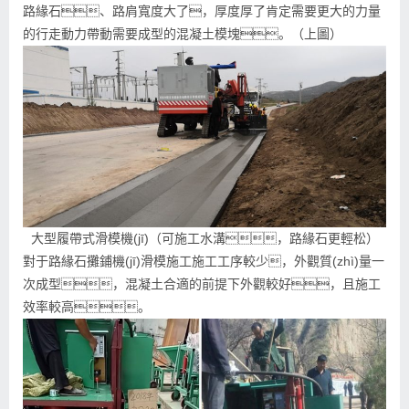
路緣石、路肩寬度大了，厚度厚了肯定需要更大的力量
的行走動力帶動需要成型的混凝土模塊。（上圖）
大型履帶式滑模機(jī)（可施工水溝，路緣石更輕松）
對于路緣石攤鋪機(jī)滑模施工施工工序較少，外觀質(zhì)量一
次成型，混凝土合適的前提下外觀較好，且施工
效率較高。