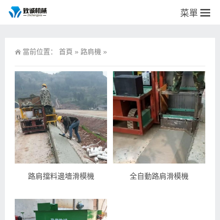
菜單
當前位置：
首頁
»
路肩機
»
路肩擋料邊墻滑模機
全自動路肩滑模機