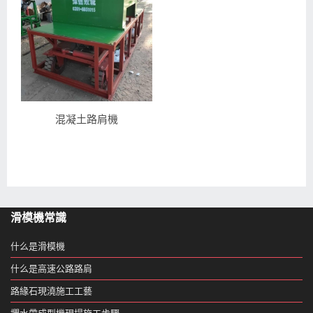
混凝土路肩機
滑模機常識
什么是滑模機
什么是高速公路路肩
路緣石現澆施工工藝