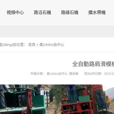
視頻中心
路沿石機
路緣石機
攔水帶機
當(dāng)前位置：
首頁
»
產(chǎn)品中心
全自動路肩滑模
所屬分類：
產(chǎn)品中心
,
路肩機
發(fā)布日期：2019-05-