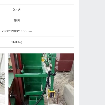
0.4方
模具
2900*1900*1400mm
1600kg