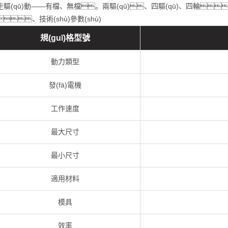
走驅(qū)動——有檔、無檔。兩驅(qū)、四驅(qū)、四輪
、技術(shù)參數(shù)
規(guī)格型號
動力類型
發(fā)電機
工作速度
最大尺寸
最小尺寸
適用材料
模具
效率