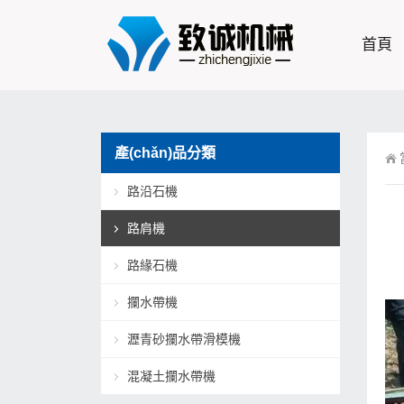
首頁
產(chǎn)品分類
路沿石機
路肩機
路緣石機
攔水帶機
瀝青砂攔水帶滑模機
混凝土攔水帶機