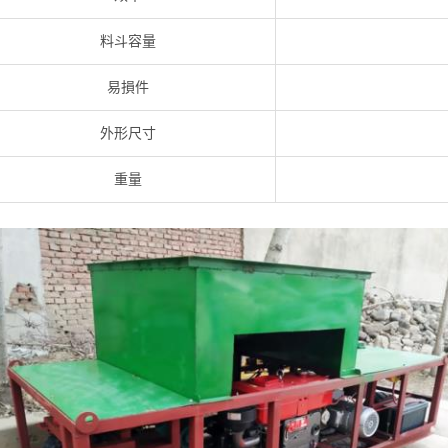
料斗容量
易損件
外形尺寸
重量