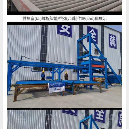
雙振臺(tái)螺旋智能型預(yù)制件設(shè)備展示