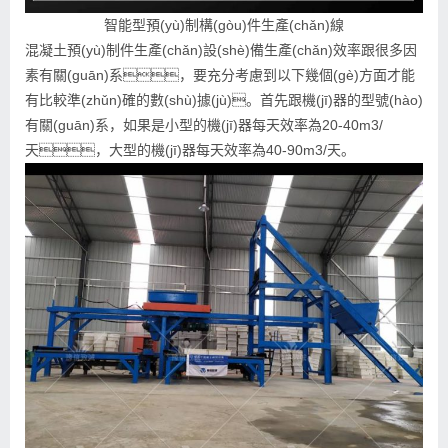
智能型預(yù)制構(gòu)件生產(chǎn)線
混凝土預(yù)制件生產(chǎn)設(shè)備生產(chǎn)效率跟很多因
素有關(guān)系，要充分考慮到以下幾個(gè)方面才能
有比較準(zhǔn)確的數(shù)據(jù)。首先跟機(jī)器的型號(hào)
有關(guān)系，如果是小型的機(jī)器每天效率為20-40m3/
天，大型的機(jī)器每天效率為40-90m3/天。