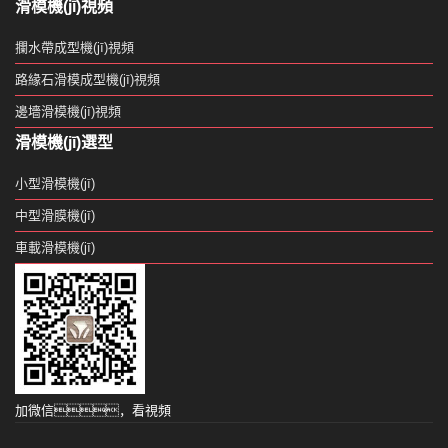
滑模機(jī)視頻
攔水帶成型機(jī)視頻
路緣石滑模成型機(jī)視頻
邊墻滑模機(jī)視頻
滑模機(jī)選型
小型滑模機(jī)
中型滑膜機(jī)
車載滑模機(jī)
加微信，看視頻