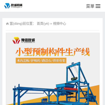
菜單
當(dāng)前位置：
首頁(yè)
»
視頻中心