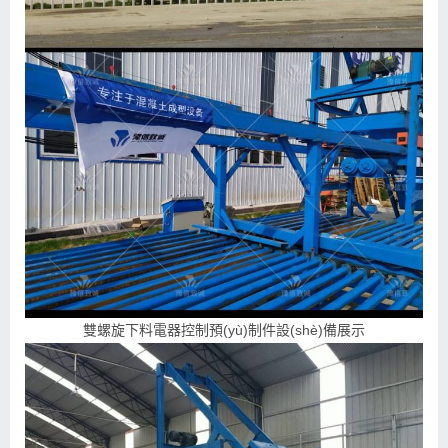
雙螺旋下料電器控制預(yù)制件設(shè)備展示