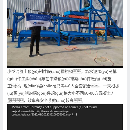
小型混凝土預(yù)制件設(shè)備視頻，為水泥預(yù)制構
(gòu)件生產(chǎn)線在中鐵預(yù)制構(gòu)件廠內(nèi)施
工，現(xiàn)場(chǎng)只需4-6人全套配合，一天根據
(jù)預(yù)制的構(gòu)件規(guī)格大小不同60-80方混凝土方
量，效率高安全系數(shù)較高。
视
Media error: Format(s) not supported or source(s) not found
频
mejs.download-file: http://www.almosa.net/wp-
content/uploads/2022/08/2022082206555666.mp4?_=1
播
放
器