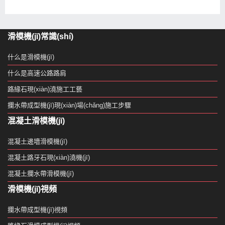
滑模機(jī)常識(shí)
什么是滑模機(jī)
什么是高速公路路肩
路緣石現(xiàn)澆施工工藝
攔水帶成型機(jī)現(xiàn)場(chǎng)施工步驟
混凝土滑模機(jī)
混凝土邊墻滑模機(jī)
混凝土路牙石現(xiàn)澆機(jī)
混凝土攔水帶滑模機(jī)
滑模機(jī)視頻
攔水帶成型機(jī)視頻