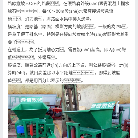
路線縱坡≥0.3%的路段，在硬路肩外設(shè)瀝青混凝土攔水
緣石，每40～80m設(shè)水簸箕接邊坡急流
槽、消力池，將路面水集中排入邊溝。
橫坡度：是路基（路面）橫斷方向的坡度，一般的為2%，
是為了便于排水，特別是在縱向坡度較小時(shí)就顯得尤其重
要了；
在彎道上，為了抵消離心力，需要設(shè)超高，即內(nèi)彎
低，外彎高。
縱坡度：順著公路前進(jìn)方向的上下坡，叫公路縱坡。計(jì)
算時(shí)，就用高差除以水平距離，即得到坡度
值，都是用百分比表示的。