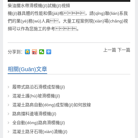
柴油攔水帶滑模機(jī)試機(jī)視頻
機(jī)器具體的性能和價(jià)格，請(qǐng)聯(lián)系我
們的業(yè)務(wù)人員，大量工程案例現(xiàn)場(chǎng)視
頻可以作為您施工的參考。
上一篇
下一篇
分享到：
相關(guān)文章
履帶式路沿石滑模成型機(jī)
混凝土護(hù)坡滑模機(jī)
混凝土路肩自動(dòng)成型機(jī)如何放線
路肩擋料邊墻滑模機(jī)
全自動(dòng)路肩滑模機(jī)
混凝土路牙石現(xiàn)澆機(jī)