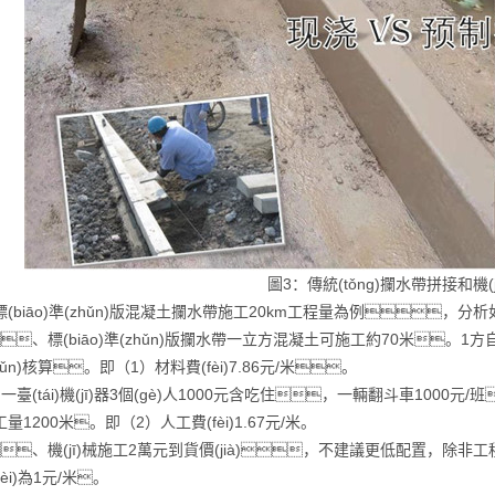
圖3：傳統(tǒng)攔水帶拼接和機(
標(biāo)準(zhǔn)版混凝土攔水帶施工20km工程量為例，分
、標(biāo)準(zhǔn)版攔水帶一立方混凝土可施工約70米。1方自拌
hǔn)核算。即（1）材料費(fèi)7.86元/米。
一臺(tái)機(jī)器3個(gè)人1000元含吃住，一輛翻斗車1000元/
量1200米。即（2）人工費(fèi)1.67元/米。
、機(jī)械施工2萬元到貨價(jià)，不建議更低配置，除非工程
fèi)為1元/米。