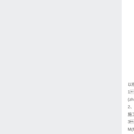
以
1
(z
2、
施工
3
M(