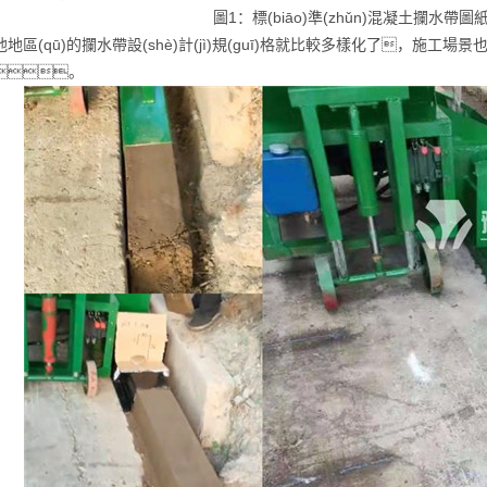
圖1：標(biāo)準(zhǔn)混凝土攔水
他地區(qū)的攔水帶設(shè)計(jì)規(guī)格就比較多樣化了，施
。