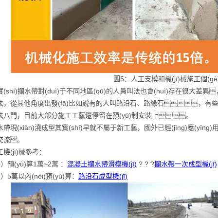
圖5：人工支模和機(jī)械施工個(gè)
(shí)攔水帶對(duì)于不同地區(qū)的人員叫法也會(huì)存在很大差異，
法，從其他角度出發(fā)比如說有的人叫路沿石、路緣石，
法八門，目前大部分施工工藝還停留在預(yù)制安裝上。
水帶現(xiàn)澆成型其實(shí)早就不屬于新工藝，國外已經(jīng)應(yī
交流。
機(jī)械參考：
）預(yù)算1萬~2萬 ：
混凝土攔水帶滑模機(jī)
? ? ?
攔水帶一次成型機(jī)
）5萬以內(nèi)預(yù)算：
路沿石成型機(jī)