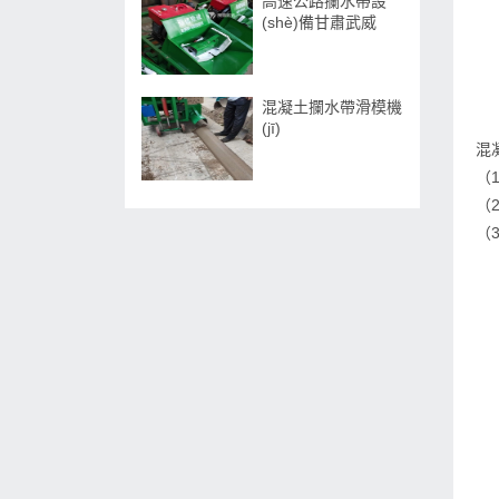
高速公路攔水帶設
(shè)備甘肅武威
混凝土攔水帶滑模機
(jī)
混
（
（
（